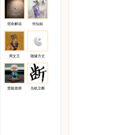
宿命解说
何仙姑
周文王
随缘方丈
慧能老师
当机立断