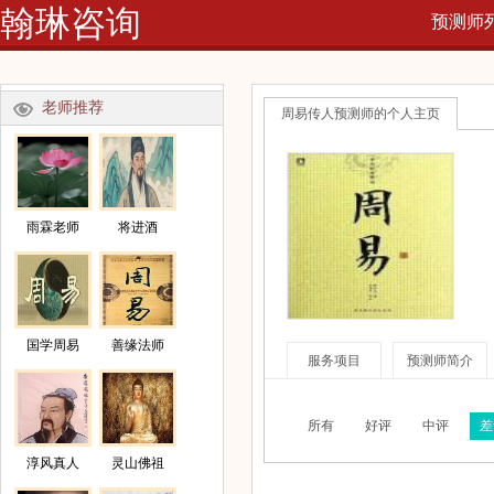
翰琳咨询
预测师
网
老师推荐
周易传人预测师的个人主页
雨霖老师
将进酒
国学周易
善缘法师
服务项目
预测师简介
所有
好评
中评
差
淳风真人
灵山佛祖