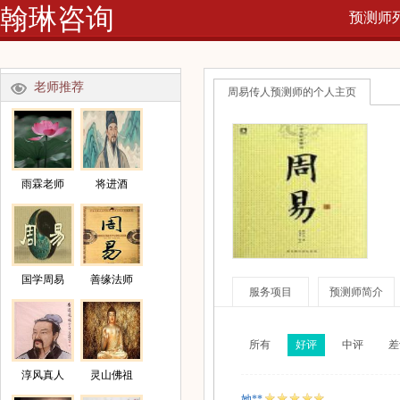
翰琳咨询
预测师
网
老师推荐
周易传人预测师的个人主页
雨霖老师
将进酒
国学周易
善缘法师
服务项目
预测师简介
所有
好评
中评
差
淳风真人
灵山佛祖
她**