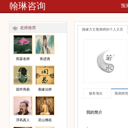
翰琳咨询
预
网
老师推荐
随缘方丈预测师的个人主页
雨霖老师
将进酒
国学周易
善缘法师
服务项目
预测师
我的简介
淳风真人
灵山佛祖