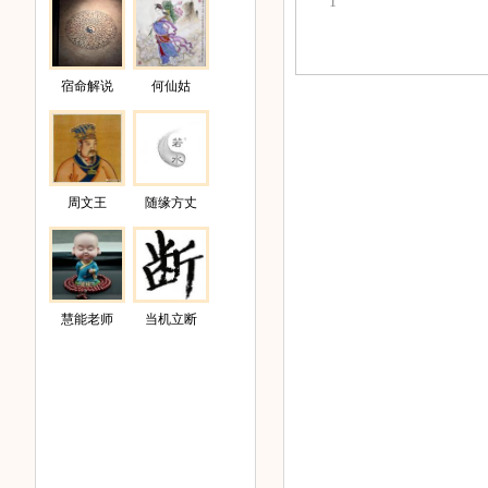
1
宿命解说
何仙姑
周文王
随缘方丈
慧能老师
当机立断