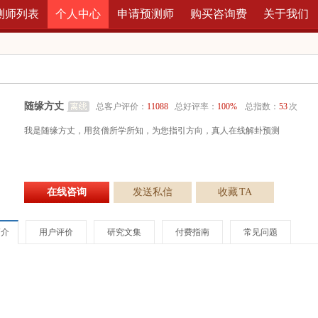
测师列表
个人中心
申请预测师
购买咨询费
关于我们
随缘方丈
总客户评价：
11088
总好评率：
100%
总指数：
53
次
我是随缘方丈，用贫僧所学所知，为您指引方向，真人在线解卦预测
在线咨询
发送私信
收藏
TA
简介
用户评价
研究文集
付费指南
常见问题