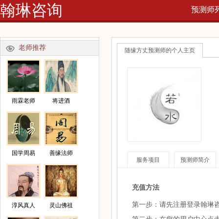
翰琳咨询
预测师
网
老师推荐
随缘方丈预测师的个人主页
雨霖老师
将进酒
国学周易
善缘法师
服务项目
预测师简介
充值方法
第一步：请先注册登录翰琳
淳风真人
灵山佛祖